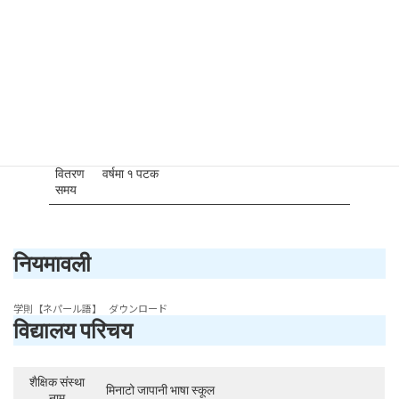
रकम
२०,००० येन
“विदेशमा अध्ययन गर्ने” भिसा राखेर मिनाटो जापानी भाषा
सर्तहरू
स्कूलमा अध्ययनरत, १ वर्षसम्म ढिला नगर्ने र अनुपस्थित
नभएको विद्यार्थी।
संख्या
संख्या सीमित छैन
पुरस्कार
वितरण
वर्षमा १ पटक
समय
नियमावली
学則【ネパール語】
ダウンロード
विद्यालय परिचय
शैक्षिक संस्था
मिनाटो जापानी भाषा स्कूल
नाम