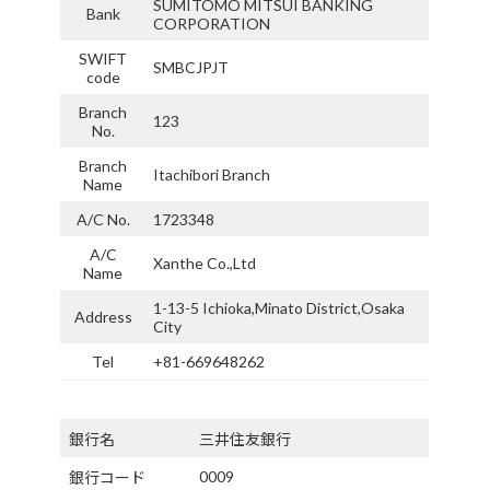
SUMITOMO MITSUI BANKING
Bank
CORPORATION
SWIFT
SMBCJPJT
code
Branch
123
No.
Branch
Itachibori Branch
Name
A/C No.
1723348
A/C
Xanthe Co.,Ltd
Name
1-13-5 Ichioka,Minato District,Osaka
Address
City
Tel
+81-669648262
銀行名
三井住友銀行
0009
銀行コード